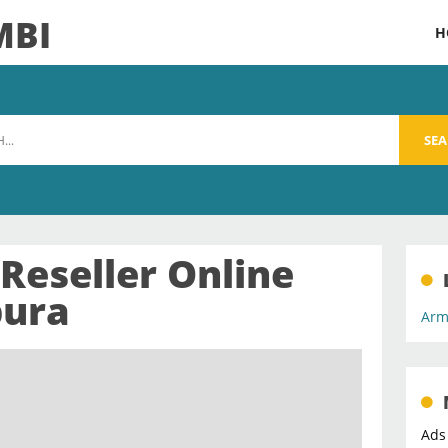
MBI
H
SE
Reseller Online
pura
Arm
Ads