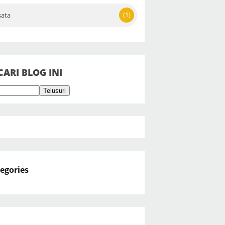
(1)
sata
CARI BLOG INI
egories