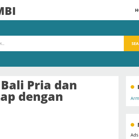
MBI
H
SE
Bali Pria dan
kap dengan
Arm
Ads