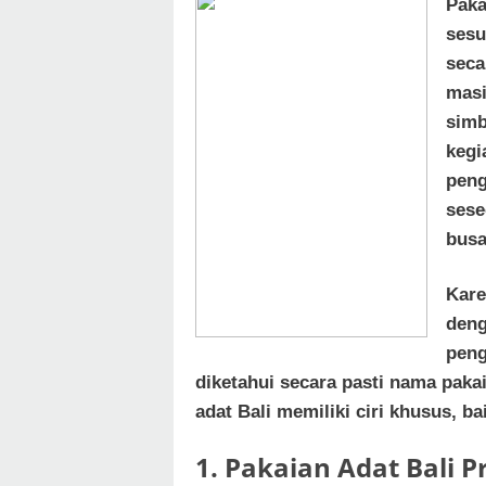
Paka
sesu
seca
masi
simb
kegi
peng
sese
busa
Kare
deng
peng
diketahui secara pasti nama paka
adat Bali memiliki ciri khusus, b
1. Pakaian Adat Bali P