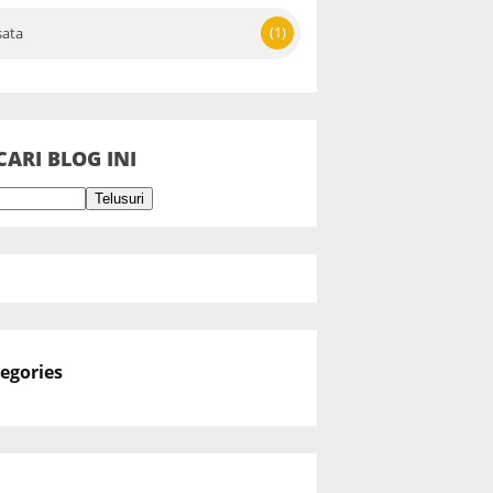
(1)
sata
CARI BLOG INI
egories