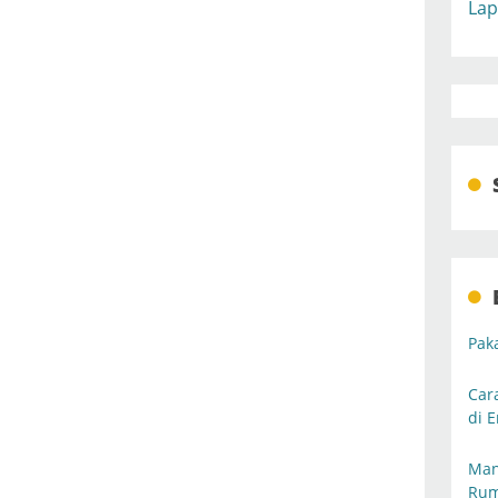
Lap
Pak
Car
di E
Man
Rum